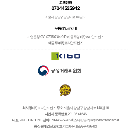
고객센터
07044525942
서울시 강남구 강남대로 140길 18
무통장입금안내
기업은행 039-079507-04-040 예금주명 (주)코리안프렌즈
예금주 / (주)코리안프렌즈
회사명
(주)코리안프렌즈
주소
서울시 강남구 강남대로 140길 18
사업자 등록번호
201-86-41646
대표
JANG JUNSUNG
전화
070-4452-5942
팩스
대량문의 kf@koreanfriends.co.kr
통신판매업신고번호
제2014-서울중구-0924호