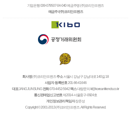
기업은행 039-079507-04-040 예금주명 (주)코리안프렌즈
예금주 / (주)코리안프렌즈
회사명
(주)코리안프렌즈
주소
서울시 강남구 강남대로 140길 18
사업자 등록번호
201-86-41646
대표
JANG JUNSUNG
전화
070-4452-5942
팩스
대량문의 kf@koreanfriends.co.kr
통신판매업신고번호
제2014-서울중구-0924호
개인정보관리책임자
장준성
Copyright © 2001-2013 (주)코리안프렌즈. All Rights Reserved.