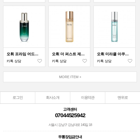
오휘 프라임 어드밴서 스킨 소프너
오휘 더 퍼스트 제너츄어 스킨 소프너
오휘 미라클 아쿠아 미스트
카톡 상담
카톡 상담
카톡 상담
MORE ITEM +
로그인
회사소개
이용약관
맨위로
고객센터
07044525942
서울시 강남구 강남대로 140길 18
무통장입금안내