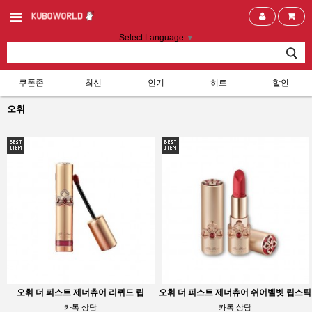
Select Language
▼
쿠폰존
최신
인기
히트
할인
오휘
오휘 더 퍼스트 제너츄어 리퀴드 립
오휘 더 퍼스트 제너츄어 쉬어벨벳 립스틱
카톡 상담
카톡 상담