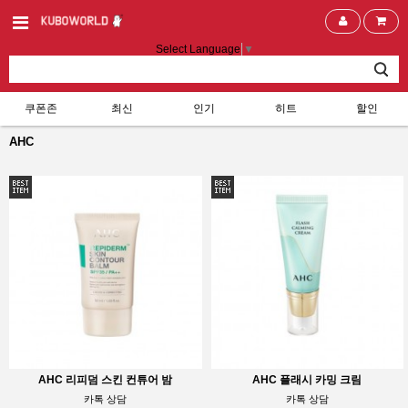
Select Language
▼
쿠폰존
최신
인기
히트
할인
AHC
AHC 리피덤 스킨 컨튜어 밤
AHC 플래시 카밍 크림
카톡 상담
카톡 상담