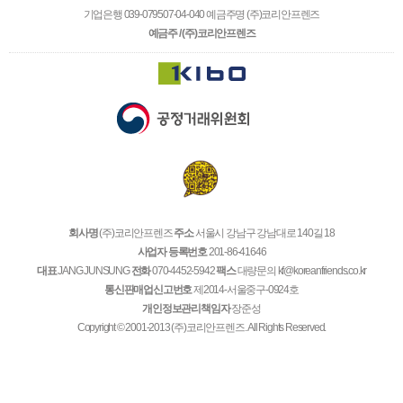
기업은행 039-079507-04-040 예금주명 (주)코리안프렌즈
예금주 / (주)코리안프렌즈
회사명
(주)코리안프렌즈
주소
서울시 강남구 강남대로 140길 18
사업자 등록번호
201-86-41646
대표
JANG JUNSUNG
전화
070-4452-5942
팩스
대량문의 kf@koreanfriends.co.kr
통신판매업신고번호
제2014-서울중구-0924호
개인정보관리책임자
장준성
Copyright © 2001-2013 (주)코리안프렌즈. All Rights Reserved.