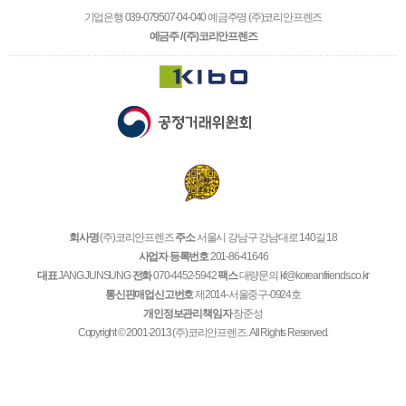
기업은행 039-079507-04-040 예금주명 (주)코리안프렌즈
예금주 / (주)코리안프렌즈
회사명
(주)코리안프렌즈
주소
서울시 강남구 강남대로 140길 18
사업자 등록번호
201-86-41646
대표
JANG JUNSUNG
전화
070-4452-5942
팩스
대량문의 kf@koreanfriends.co.kr
통신판매업신고번호
제2014-서울중구-0924호
개인정보관리책임자
장준성
Copyright © 2001-2013 (주)코리안프렌즈. All Rights Reserved.