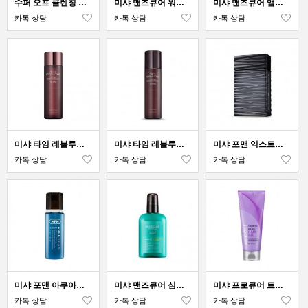
수퍼 오프 클렌징 오일 [블랙헤드 오프] 305ml
미샤 맨즈큐어 워터 에센스
미샤 맨즈큐어 앰플 에센스
카톡 상담
카톡 상담
카톡 상담
미샤 타임 레볼루션 옴므 더 퍼스트 트리트먼트 에센스
미샤 타임 레볼루션 옴므 더 퍼스트 트리트먼트 에멀전
미샤 포맨 익스트림 리뉴 로션
카톡 상담
카톡 상담
카톡 상담
미샤 포맨 아쿠아브레스 플루이드
미샤 맨즈큐어 심플 7 올인원 에센스
미샤 프로큐어 트랜스타일 하드 헤어 젤
카톡 상담
카톡 상담
카톡 상담