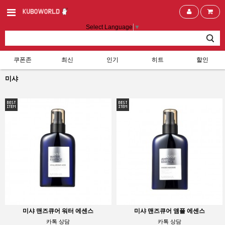
Select Language
▼
쿠폰존
최신
인기
히트
할인
미샤
미샤 맨즈큐어 워터 에센스
미샤 맨즈큐어 앰플 에센스
카톡 상담
카톡 상담