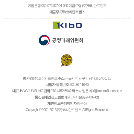
기업은행 039-079507-04-040 예금주명 (주)코리안프렌즈
예금주 / (주)코리안프렌즈
회사명
(주)코리안프렌즈
주소
서울시 강남구 강남대로 140길 18
사업자 등록번호
201-86-41646
대표
JANG JUNSUNG
전화
070-4452-5942
팩스
대량문의 kf@koreanfriends.co.kr
통신판매업신고번호
제2014-서울중구-0924호
개인정보관리책임자
장준성
Copyright © 2001-2013 (주)코리안프렌즈. All Rights Reserved.