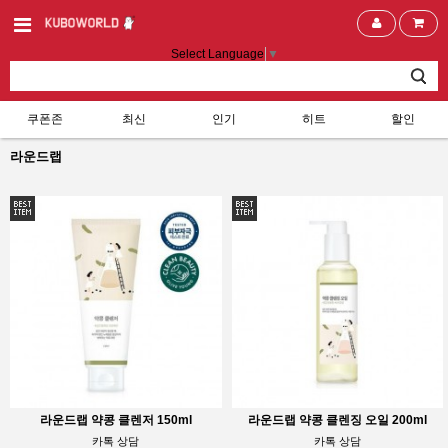
Select Language
▼
쿠폰존
최신
인기
히트
할인
라운드랩
오프 팩 80ml
라운드랩 약콩 클렌저 150ml
라운드랩 약콩 클렌징 오일 200ml
카톡 상담
카톡 상담