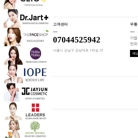
고객센터
무통
07044525942
기업은
안프
서울시 강남구 강남대로 140길 18
예금