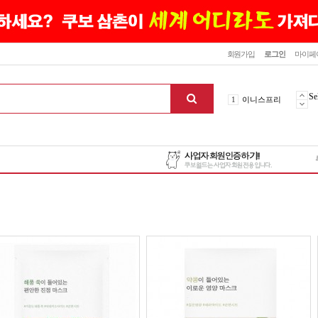
닫기
회원가입
로그인
마이페
10
최신상품
1
이니스프리
Se
2
설화수
3
에뛰드하우스
4
메디힐
5
라네즈
6
헤라
7
이니스프리
8
SNP
9
신상품
10
최신상품
1
이니스프리
맨위로