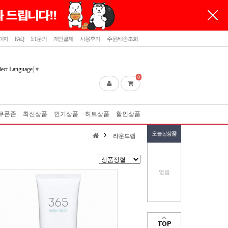
이지
FAQ
1:1문의
개인결제
사용후기
주문/배송조회
lect Language
▼
0
쿠폰존
최신상품
인기상품
히트상품
할인상품
오늘본상품
라운드랩
없음