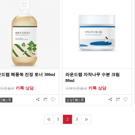
드랩 해풍쑥 진정 토너 300ml
라운드랩 자작나무 수분 크림
80ml
카톡 상담
카톡 상담
인증필요
도매인증필요
1
2
3