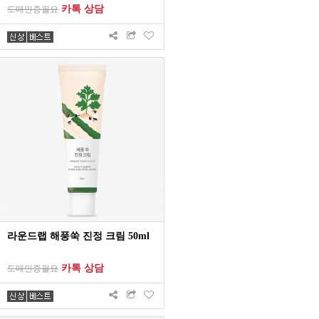
카톡 상담
도매인증필요
라운드랩 해풍쑥 진정 크림 50ml
카톡 상담
도매인증필요