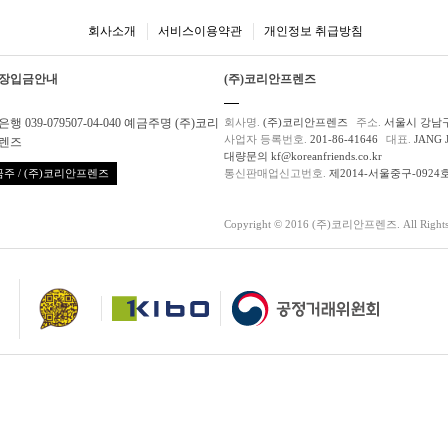
회사소개
서비스이용약관
개인정보 취급방침
장입금안내
(주)코리안프렌즈
행 039-079507-04-040 예금주명 (주)코리
회사명.
(주)코리안프렌즈
주소.
서울시 강남구
사업자 등록번호.
201-86-41646
대표.
JANG 
렌즈
대량문의 kf@koreanfriends.co.kr
주 / (주)코리안프렌즈
통신판매업신고번호.
제2014-서울중구-0924
Copyright © 2016 (주)코리안프렌즈. All Rights 