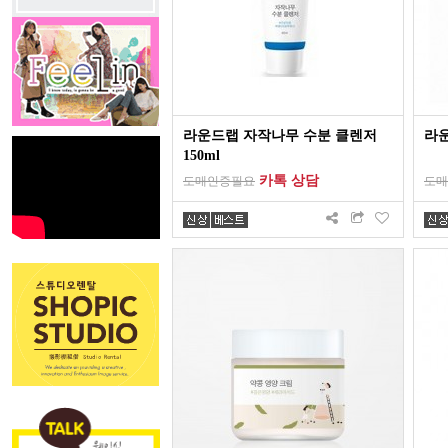
라운드랩 자작나무 수분 클렌저
라운
150ml
카톡 상담
도매인증필요
도매