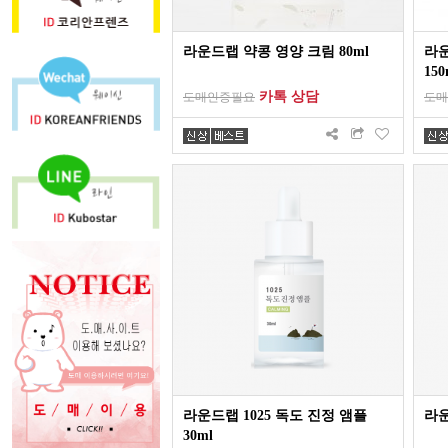
라운드랩 약콩 영양 크림 80ml
라운
150
카톡 상담
도매인증필요
도매
라운드랩 1025 독도 진정 앰플
라운
30ml