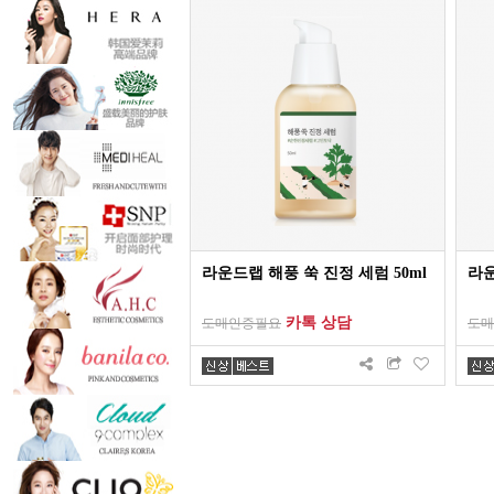
라운드랩 해풍 쑥 진정 세럼 50ml
라운
카톡 상담
도매인증필요
도매