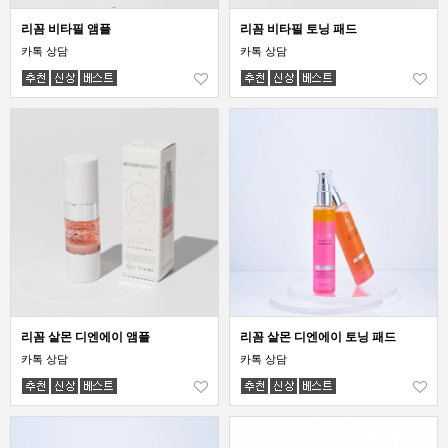
리꼼 비타필 앰플
리꼼 비타필 토닝 패드
카톡 상담
카톡 상담
리꼼 살몬 디엔에이 앰플
리꼼 살몬 디엔에이 토닝 패드
카톡 상담
카톡 상담