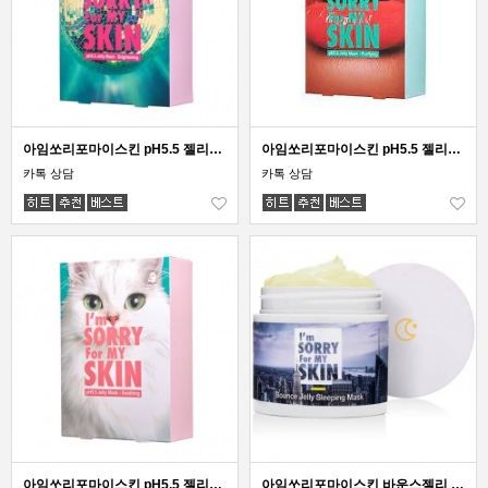
아임쏘리포마이스킨 pH5.5 젤리마스크-브라이트닝 10EA
아임쏘리포마이스킨 pH5.5 젤리마스크-퓨리파잉 10EA
카톡 상담
카톡 상담
아임쏘리포마이스킨 pH5.5 젤리마스크- 수딩 10EA
아임쏘리포마이스킨 바운스젤리 슬리핑 마스크 80ml