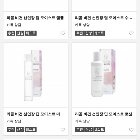
리꼼 비건 선인장 딥 모이스트 앰플
리꼼 비건 선인장 딥 모이스트 수분크림
카톡 상담
카톡 상담
리꼼 비건 선인장 딥 모이스트 미스트
리꼼 비건 선인장 딥 모이스트 로션
카톡 상담
카톡 상담