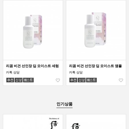
리꼼 비건 선인장 딥 모이스트 세럼
리꼼 비건 선인장 딥 모이스트 앰플
카톡 상담
카톡 상담
인기상품