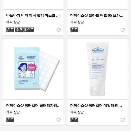
바노바기 비타 제닉 젤리 마스크 하이드레이팅 (10매입) [최소주문 30ea]
더페이스샵 젤라또 틴트 05 브라운 봉봉
카톡 상담
카톡 상담
더페이스샵 닥터벨머 클래리파잉 스팟 진정 패치
더페이스샵 닥터벨머 데일리 리페어 아토 솔트 크림
카톡 상담
카톡 상담