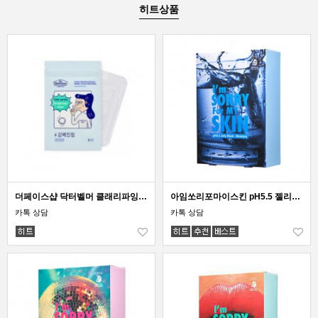
히트상품
더페이스샵 닥터벨머 클래리파잉 강력 진정 패치
아임쏘리포마이스킨 pH5.5 젤리마스크-모이스처 10EA
카톡 상담
카톡 상담