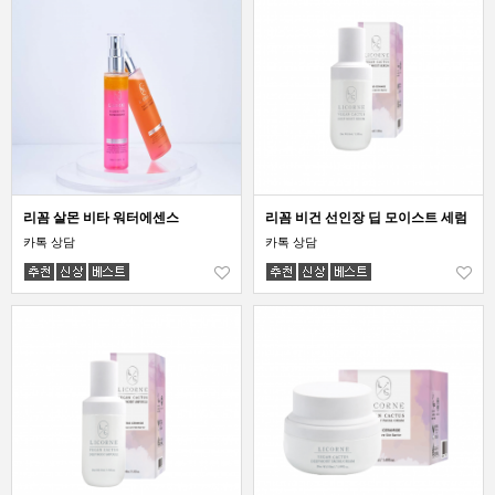
리꼼 살몬 비타 워터에센스
리꼼 비건 선인장 딥 모이스트 세럼
카톡 상담
카톡 상담