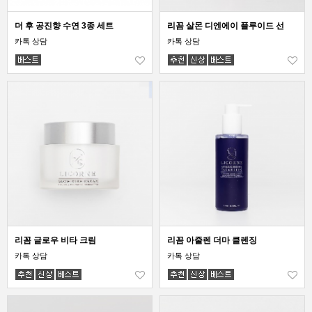
더 후 공진향 수연 3종 세트
리꼼 살몬 디엔에이 플루이드 선
카톡 상담
카톡 상담
리꼼 글로우 비타 크림
리꼼 아줄렌 더마 클렌징
카톡 상담
카톡 상담