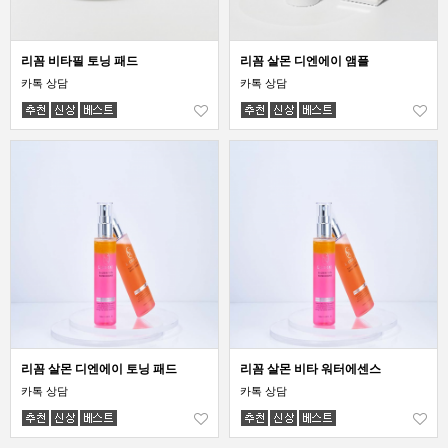
리꼼 비타필 토닝 패드
리꼼 살몬 디엔에이 앰플
카톡 상담
카톡 상담
리꼼 살몬 디엔에이 토닝 패드
리꼼 살몬 비타 워터에센스
카톡 상담
카톡 상담