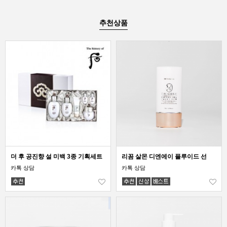
추천상품
더 후 공진향 설 미백 3종 기획세트
리꼼 살몬 디엔에이 플루이드 선
카톡 상담
카톡 상담