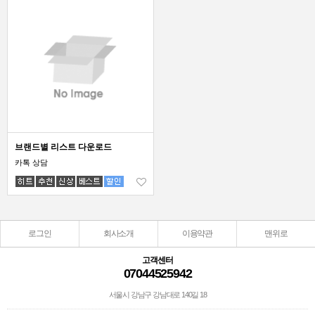
브랜드별 리스트 다운로드
카톡 상담
로그인
회사소개
이용약관
맨위로
고객센터
07044525942
서울시 강남구 강남대로 140길 18