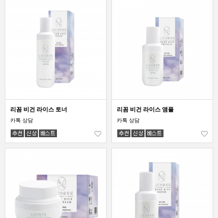
리꼼 비건 라이스 토너
리꼼 비건 라이스 앰플
카톡 상담
카톡 상담