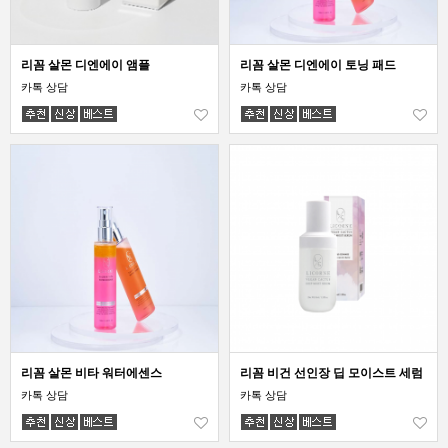
리꼼 살몬 디엔에이 앰플
리꼼 살몬 디엔에이 토닝 패드
카톡 상담
카톡 상담
리꼼 살몬 비타 워터에센스
리꼼 비건 선인장 딥 모이스트 세럼
카톡 상담
카톡 상담