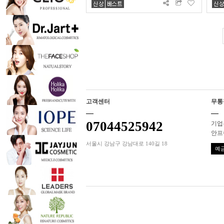
고객센터
무통
07044525942
기업은
안프
서울시 강남구 강남대로 140길 18
예금