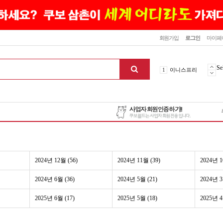
닫기
회원가입
로그인
마이페
10
최신상품
1
이니스프리
Se
2
설화수
3
에뛰드하우스
4
메디힐
5
라네즈
6
헤라
7
이니스프리
8
SNP
2024년 12월 (56)
2024년 11월 (39)
2024년 1
9
신상품
10
최신상품
2024년 6월 (36)
2024년 5월 (21)
2024년 3
1
이니스프리
2025년 6월 (17)
2025년 5월 (18)
2025년 4
맨위로