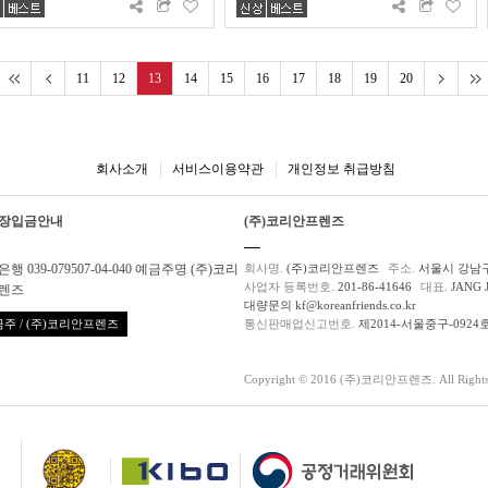
11
12
13
14
15
16
17
18
19
20
회사소개
서비스이용약관
개인정보 취급방침
장입금안내
(주)코리안프렌즈
행 039-079507-04-040 예금주명 (주)코리
회사명.
(주)코리안프렌즈
주소.
서울시 강남구
사업자 등록번호.
201-86-41646
대표.
JANG 
렌즈
대량문의 kf@koreanfriends.co.kr
주 / (주)코리안프렌즈
통신판매업신고번호.
제2014-서울중구-0924
Copyright © 2016 (주)코리안프렌즈. All Rights 