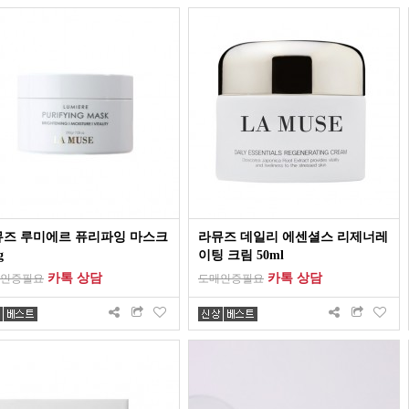
뮤즈 루미에르 퓨리파잉 마스크
라뮤즈 데일리 에센셜스 리제너레
g
이팅 크림 50ml
카톡 상담
카톡 상담
인증필요
도매인증필요