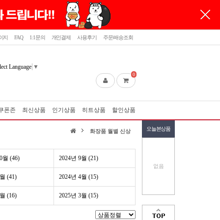
이지
FAQ
1:1문의
개인결제
사용후기
주문/배송조회
lect Language
▼
0
쿠폰존
최신상품
인기상품
히트상품
할인상품
오늘본상품
화장품 월별 신상
0월 (46)
2024년 9월 (21)
없음
월 (41)
2024년 4월 (15)
월 (16)
2025년 3월 (15)