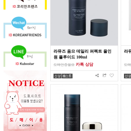
라뮤즈 옴므 데일리 퍼펙트 올인
라뮤
원 플루이드 100ml
카톡 상담
도매인증필요
도매