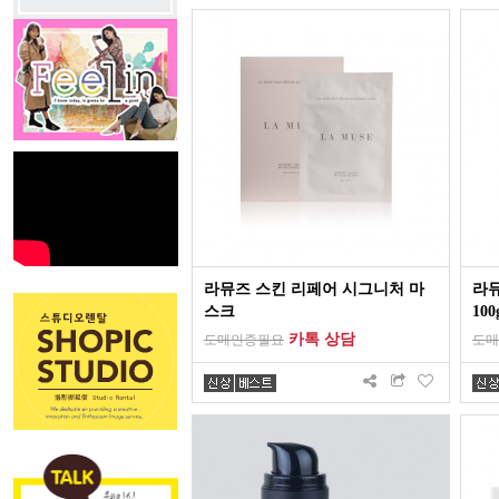
라뮤즈 스킨 리페어 시그니처 마
라
스크
100
카톡 상담
도매인증필요
도매