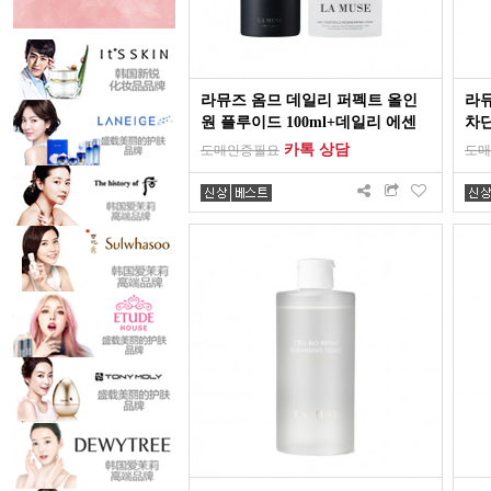
라뮤즈 옴므 데일리 퍼펙트 올인
라뮤
원 플루이드 100ml+데일리 에센
차단
셜스 리제너레이팅 크림 50ml
카톡 상담
도매인증필요
도매