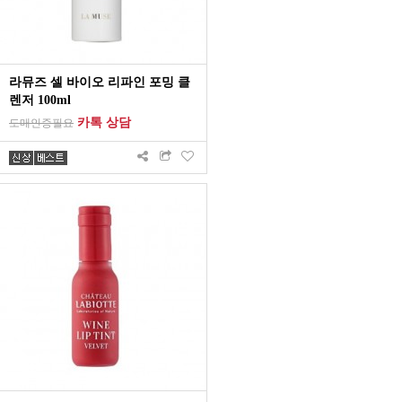
라뮤즈 셀 바이오 리파인 포밍 클
렌저 100ml
카톡 상담
도매인증필요