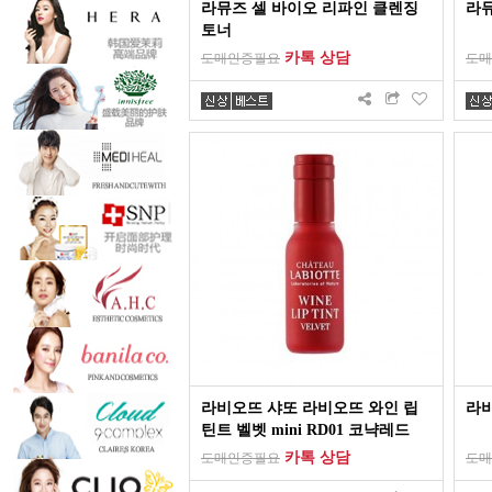
라뮤즈 셀 바이오 리파인 클렌징
라뮤
토너
카톡 상담
도매인증필요
도매
라비오뜨 샤또 라비오뜨 와인 립
라비
틴트 벨벳 mini RD01 코냑레드
카톡 상담
도매인증필요
도매