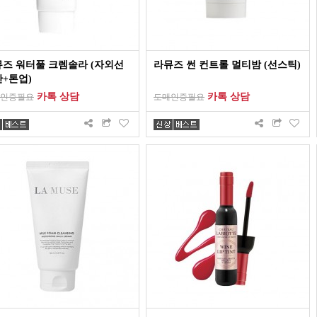
즈 워터풀 크렘솔라 (자외선
라뮤즈 썬 컨트롤 멀티밤 (선스틱)
+톤업)
카톡 상담
카톡 상담
인증필요
도매인증필요