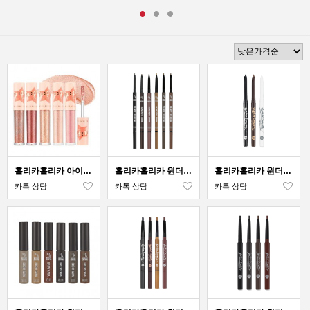
홀리카홀리카 아이 메탈 글리터
홀리카홀리카 원더드로잉 스키니 아이브로우
홀리카홀리카 원더드로잉24hr 오토 아이라이너
카톡 상담
카톡 상담
카톡 상담