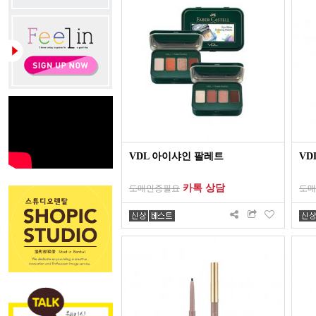
VDL 아이샤인 팔레트
VD
카톡 상담
도매인증필요
도매