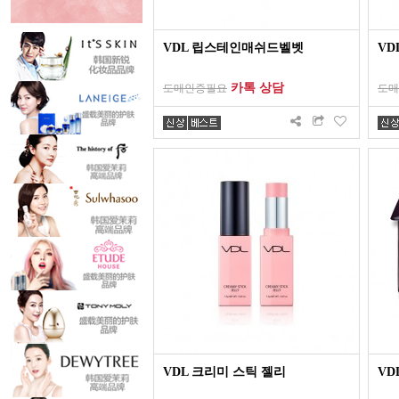
VDL 립스테인매쉬드벨벳
VD
카톡 상담
도매인증필요
도매
VDL 크리미 스틱 젤리
VD