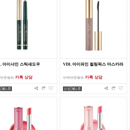
L 아이샤인 스틱섀도우
VDL 아이파인 컬링픽스 마스카라
카톡 상담
카톡 상담
인증필요
도매인증필요