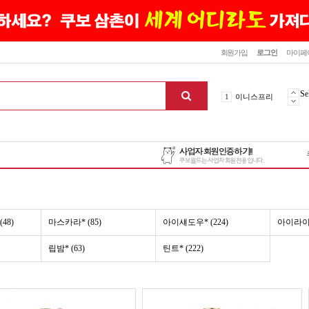
닫기
회원가입
로그인
마이페
10
최신상품
1
이니스프리
Se
2
설화수
3
에뛰드하우스
4
메디힐
5
라네즈
6
헤라
7
이니스프리
8
SNP
48)
마스카라* (85)
아이섀도우* (224)
아이라이너
9
신상품
10
최신상품
립밤* (63)
틴트* (222)
1
이니스프리
맨위로