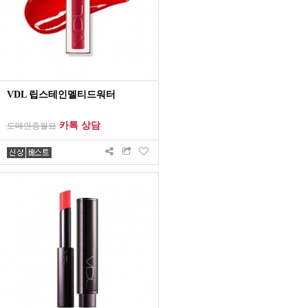
VDL 립스테인멜티드워터
카톡 상담
도매인증필요