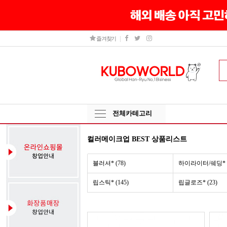
즐겨찾기
전체카테고리
컬러메이크업 BEST 상품리스트
블러셔* (78)
하이라이터/쉐딩* (
립스틱* (145)
립글로즈* (23)