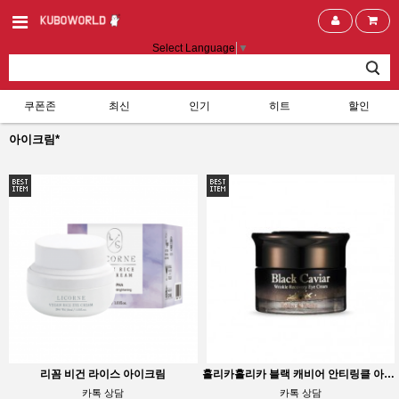
Select Language
▼
쿠폰존
최신
인기
히트
할인
아이크림*
리꼼 비건 라이스 아이크림
홀리카홀리카 블랙 캐비어 안티링클 아이크림
카톡 상담
카톡 상담