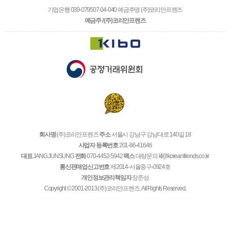
기업은행 039-079507-04-040 예금주명 (주)코리안프렌즈
예금주 / (주)코리안프렌즈
회사명
(주)코리안프렌즈
주소
서울시 강남구 강남대로 140길 18
사업자 등록번호
201-86-41646
대표
JANG JUNSUNG
전화
070-4452-5942
팩스
대량문의 kf@koreanfriends.co.kr
통신판매업신고번호
제2014-서울중구-0924호
개인정보관리책임자
장준성
Copyright © 2001-2013 (주)코리안프렌즈. All Rights Reserved.