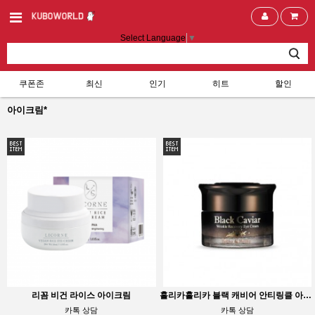
Select Language
▼
쿠폰존
최신
인기
히트
할인
아이크림*
리꼼 비건 라이스 아이크림
홀리카홀리카 블랙 캐비어 안티링클 아이크림
카톡 상담
카톡 상담