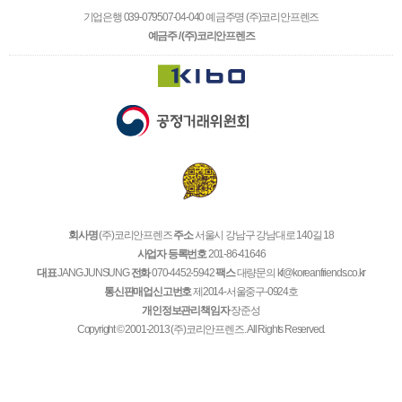
기업은행 039-079507-04-040 예금주명 (주)코리안프렌즈
예금주 / (주)코리안프렌즈
회사명
(주)코리안프렌즈
주소
서울시 강남구 강남대로 140길 18
사업자 등록번호
201-86-41646
대표
JANG JUNSUNG
전화
070-4452-5942
팩스
대량문의 kf@koreanfriends.co.kr
통신판매업신고번호
제2014-서울중구-0924호
개인정보관리책임자
장준성
Copyright © 2001-2013 (주)코리안프렌즈. All Rights Reserved.