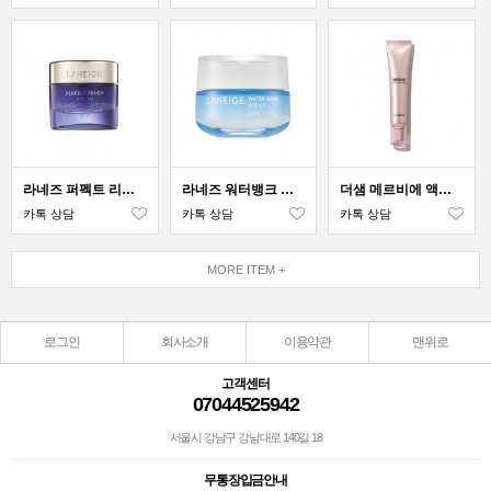
라네즈 퍼펙트 리뉴 유스 리제너레이팅 아이 크림
라네즈 워터뱅크 아이 젤
더샘 메르비에 액티바이옴 아이 크림
카톡 상담
카톡 상담
카톡 상담
MORE ITEM +
로그인
회사소개
이용약관
맨위로
고객센터
07044525942
서울시 강남구 강남대로 140길 18
무통장입금안내