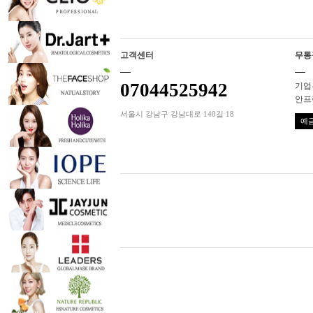
고객센터
무통
07044525942
기업은
안프
서울시 강남구 강남대로 140길 18
예금