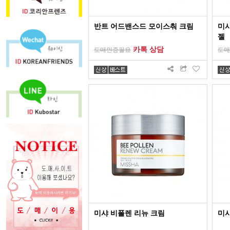
반트 어드밴스드 모이스춰 크림
미샤
젤
카톡 상담
도매인증필요
도매
미샤 비폴렌 리뉴 크림
미