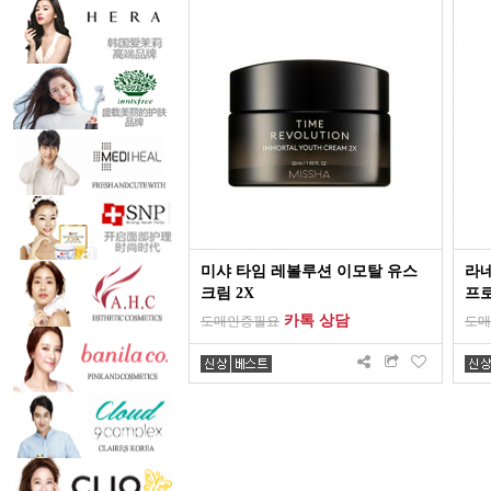
미샤 타임 레볼루션 이모탈 유스
라네
크림 2X
프
카톡 상담
도매인증필요
도매