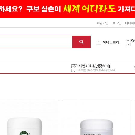
닫기
회원가입
로그인
마이페
10
최신상품
1
이니스프리
Se
2
설화수
3
에뛰드하우스
4
메디힐
5
라네즈
6
헤라
7
이니스프리
8
SNP
9
신상품
10
최신상품
1
이니스프리
맨위로