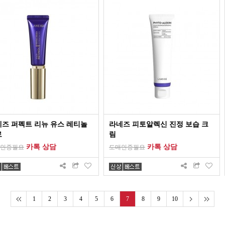
즈 퍼펙트 리뉴 유스 레티놀
라네즈 피토알렉신 진정 보습 크
로
림
카톡 상담
카톡 상담
인증필요
도매인증필요
1
2
3
4
5
6
7
8
9
10