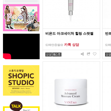
비욘드 아크네이처 힐링 스팟젤
반
카톡 상담
도매인증필요
도매