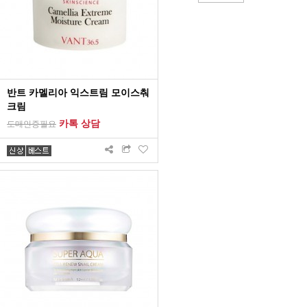
반트 카멜리아 익스트림 모이스춰
크림
카톡 상담
도매인증필요