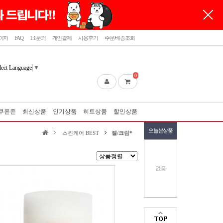
이지
FAQ
1:1문의
개인결제
사용후기
주문/배송조회
lect Language
▼
0
쿠폰존
최신상품
인기상품
히트상품
할인상품
오늘본상품
스킨케어 BEST
젤/크림*
없음