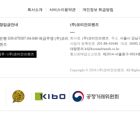
회사소개
서비스이용약관
개인정보 취급방침
장입금안내
(주)코리안프렌즈
행 039-079507-04-040 예금주명 (주)코리
회사명.
(주)코리안프렌즈
주소.
서울시 강남구
사업자 등록번호.
201-86-41646
대표.
JANG 
렌즈
대량문의 kf@koreanfriends.co.kr
주 / (주)코리안프렌즈
통신판매업신고번호.
제2014-서울중구-0924
Copyright © 2016 (주)코리안프렌즈. All Rights 