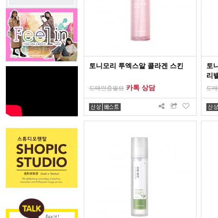
토니모리 투엑스알 콜라겐 스킨
토
리
카톡 상담
도매인증필요
도매