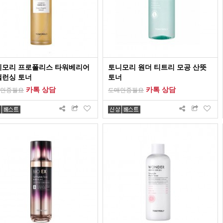
니모리 프로폴리스 타워베리어
토니모리 원더 티트리 모공 산뜻
밸런싱 토너
토너
카톡 상담
카톡 상담
인증필요
도매인증필요