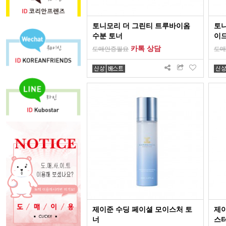
토니모리 더 그린티 트루바이옴
토니
수분 토너
이드
카톡 상담
도매인증필요
도매
제이준 수딩 페이셜 모이스처 토
제이
너
스