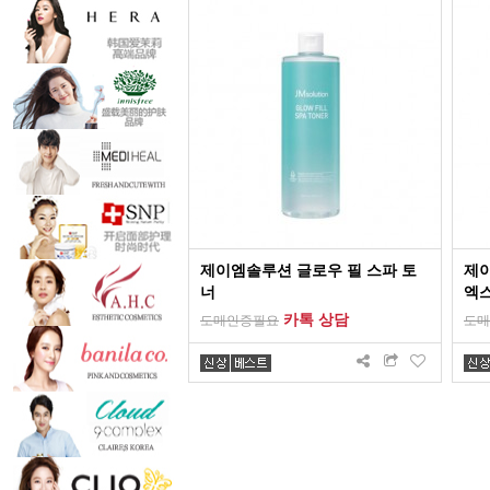
제이엠솔루션 글로우 필 스파 토
제
너
엑스
카톡 상담
도매인증필요
도매