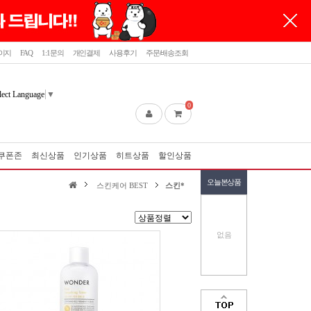
이지
FAQ
1:1문의
개인결제
사용후기
주문/배송조회
lect Language
▼
0
쿠폰존
최신상품
인기상품
히트상품
할인상품
오늘본상품
스킨케어 BEST
스킨*
없음