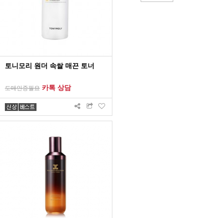
토니모리 원더 속쌀 매끈 토너
카톡 상담
도매인증필요