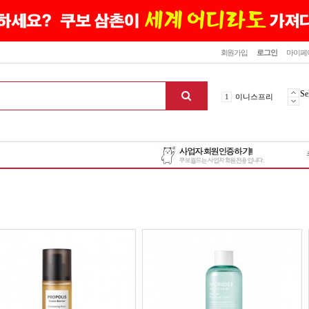
닫기
회원가입
로그인
마이페
10
최신상품
1
이니스프리
Se
2
설화수
3
에뛰드하우스
4
메디힐
5
라네즈
6
헤라
7
이니스프리
8
SNP
9
신상품
10
최신상품
1
이니스프리
맨위로