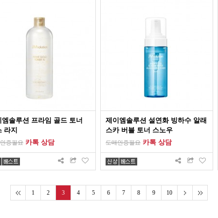
이엠솔루션 프라임 골드 토너
제이엠솔루션 설연화 빙하수 알래
 라지
스카 버블 토너 스노우
카톡 상담
카톡 상담
인증필요
도매인증필요
1
2
3
4
5
6
7
8
9
10