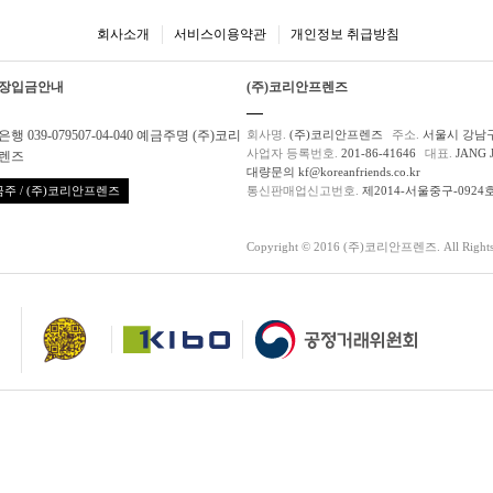
회사소개
서비스이용약관
개인정보 취급방침
장입금안내
(주)코리안프렌즈
행 039-079507-04-040 예금주명 (주)코리
회사명.
(주)코리안프렌즈
주소.
서울시 강남구
사업자 등록번호.
201-86-41646
대표.
JANG 
렌즈
대량문의 kf@koreanfriends.co.kr
주 / (주)코리안프렌즈
통신판매업신고번호.
제2014-서울중구-0924
Copyright © 2016 (주)코리안프렌즈. All Rights 