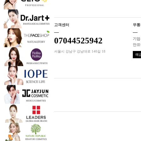
고객센터
무통
07044525942
기업은
안프
서울시 강남구 강남대로 140길 18
예금