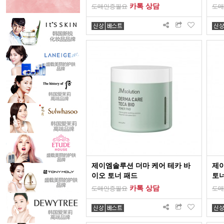
카톡 상담
도매인증필요
도매
제이엠솔루션 더마 케어 테카 바
제
이오 토너 패드
토너
카톡 상담
도매인증필요
도매