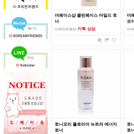
더페이스샵 클린페이스 마일드 토
더
너
모
카톡 상담
도매인증필요
도매
토니모리 플로리아 뉴트라 에너지
토니
토너
토