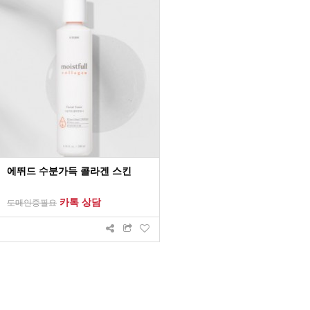
에뛰드 수분가득 콜라겐 스킨
카톡 상담
도매인증필요