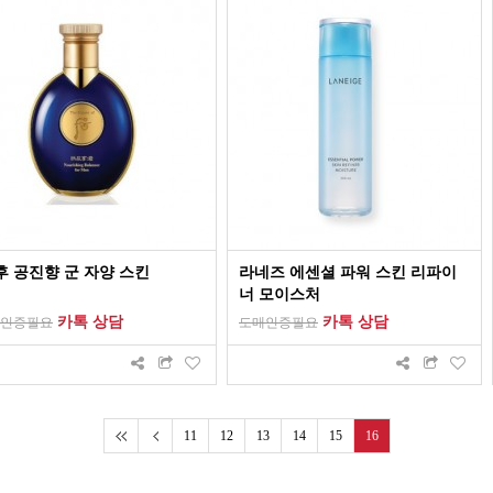
후 공진향 군 자양 스킨
라네즈 에센셜 파워 스킨 리파이
너 모이스처
카톡 상담
카톡 상담
인증필요
도매인증필요
11
12
13
14
15
16