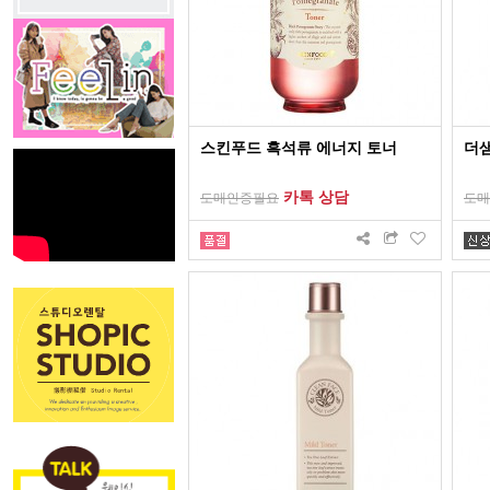
스킨푸드 흑석류 에너지 토너
더샘
카톡 상담
도매인증필요
도매