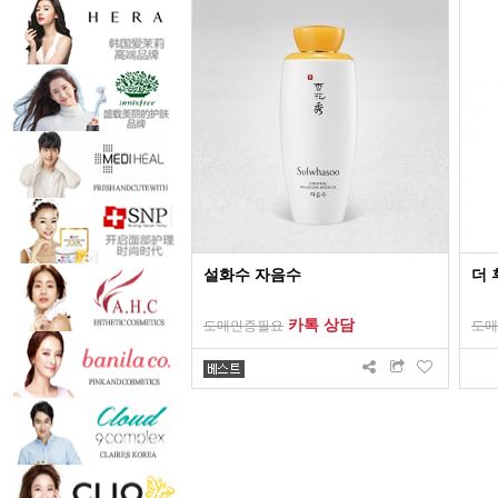
설화수 자음수
더 
카톡 상담
도매인증필요
도매