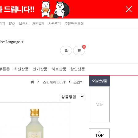
이지
FAQ
1:1문의
개인결제
사용후기
주문/배송조회
lect Language
▼
0
쿠폰존
최신상품
인기상품
히트상품
할인상품
오늘본상품
스킨케어 BEST
스킨*
없음