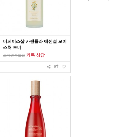
더페이스샵 카렌듈라 에센셜 모이
스처 토너
카톡 상담
도매인증필요