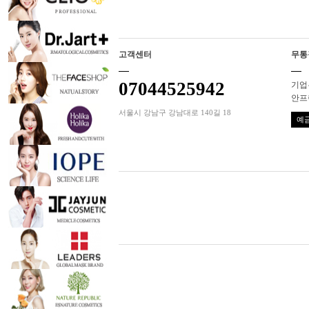
고객센터
무통
07044525942
기업은
안프
서울시 강남구 강남대로 140길 18
예금