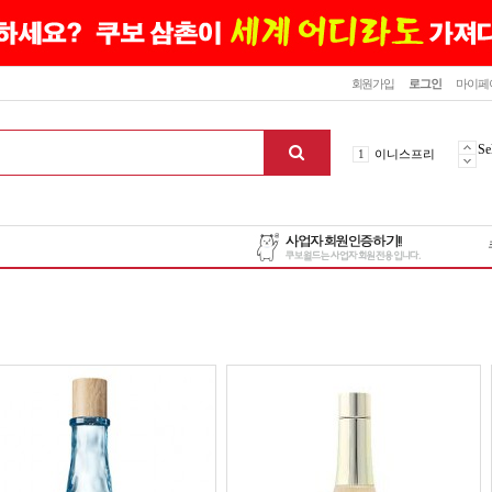
닫기
회원가입
로그인
마이페
10
최신상품
1
이니스프리
Se
2
설화수
3
에뛰드하우스
4
메디힐
5
라네즈
6
헤라
7
이니스프리
8
SNP
9
신상품
10
최신상품
1
이니스프리
맨위로