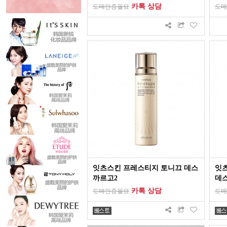
카톡 상담
도매인증필요
도매
잇츠스킨 프레스티지 토니끄 데스
잇
까르고2
데
카톡 상담
도매인증필요
도매