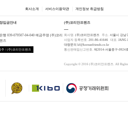
회사소개
서비스이용약관
개인정보 취급방침
장입금안내
(주)코리안프렌즈
행 039-079507-04-040 예금주명 (주)코리
회사명.
(주)코리안프렌즈
주소.
서울시 강남구
사업자 등록번호.
201-86-41646
대표.
JANG 
렌즈
대량문의 kf@koreanfriends.co.kr
주 / (주)코리안프렌즈
통신판매업신고번호.
제2014-서울중구-0924
Copyright © 2016 (주)코리안프렌즈. All Rights 