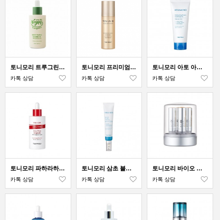
토니모리 트루그린 화이트 트러플 카밍오일
토니모리 프리미엄RX 골드 이데베논 리커버리 에센스
토니모리 아토 아미노 단백질 보습 수딩젤
카톡 상담
카톡 상담
카톡 상담
토니모리 파하라하 애플필 제로 모공 앰플
토니모리 삼초 블레미쉬 아크네 스팟 앰플
토니모리 바이오 이엑스 셀 코어 리프트 이데베논 앰플
카톡 상담
카톡 상담
카톡 상담