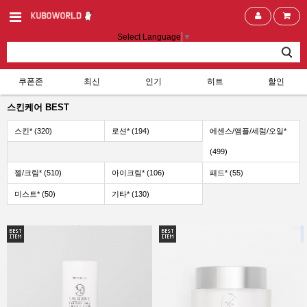
Select Language
▼
쿠폰존
최신
인기
히트
할인
스킨케어 BEST
스킨* (320)
로션* (194)
에센스/앰플/세럼/오일*
(499)
젤/크림* (510)
아이크림* (106)
패드* (55)
미스트* (50)
기타* (130)