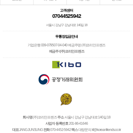
고객센터
07044525942
서울시 강남구 강남대로 140길 18
무통장입금안내
기업은행 039-079507-04-040 예금주명 (주)코리안프렌즈
예금주 / (주)코리안프렌즈
회사명
(주)코리안프렌즈
주소
서울시 강남구 강남대로 140길 18
사업자 등록번호
201-86-41646
대표
JANG JUNSUNG
전화
070-4452-5942
팩스
대량문의 kf@koreanfriends.co.kr