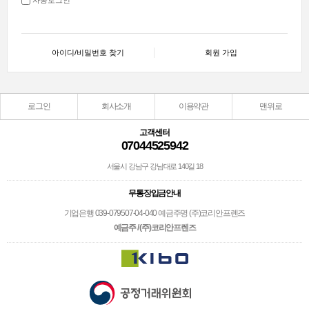
아이디/비밀번호 찾기
회원 가입
로그인
회사소개
이용약관
맨위로
고객센터
07044525942
서울시 강남구 강남대로 140길 18
무통장입금안내
기업은행 039-079507-04-040 예금주명 (주)코리안프렌즈
예금주 / (주)코리안프렌즈