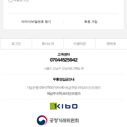
아이디/비밀번호 찾기
회원 가입
로그인
회사소개
이용약관
맨위로
고객센터
07044525942
서울시 강남구 강남대로 140길 18
무통장입금안내
기업은행 039-079507-04-040 예금주명 (주)코리안프렌즈
예금주 / (주)코리안프렌즈