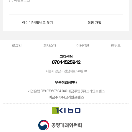
아이디/비밀번호 찾기
회원 가입
로그인
회사소개
이용약관
맨위로
고객센터
07044525942
서울시 강남구 강남대로 140길 18
무통장입금안내
기업은행 039-079507-04-040 예금주명 (주)코리안프렌즈
예금주 / (주)코리안프렌즈