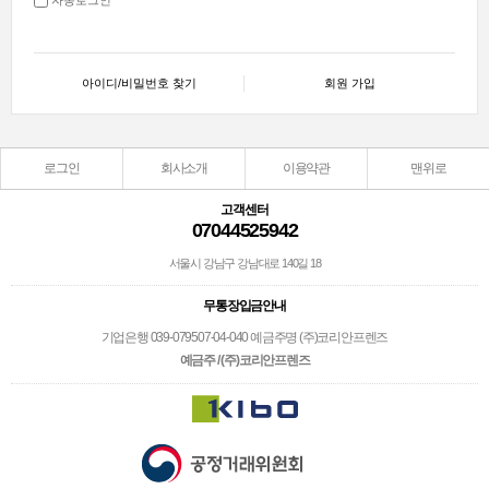
아이디/비밀번호 찾기
회원 가입
로그인
회사소개
이용약관
맨위로
고객센터
07044525942
서울시 강남구 강남대로 140길 18
무통장입금안내
기업은행 039-079507-04-040 예금주명 (주)코리안프렌즈
예금주 / (주)코리안프렌즈