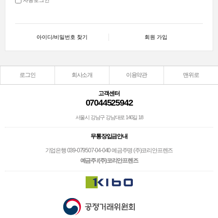
아이디/비밀번호 찾기
회원 가입
로그인
회사소개
이용약관
맨위로
고객센터
07044525942
서울시 강남구 강남대로 140길 18
무통장입금안내
기업은행 039-079507-04-040 예금주명 (주)코리안프렌즈
예금주 / (주)코리안프렌즈