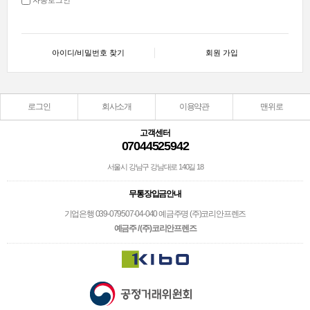
아이디/비밀번호 찾기
회원 가입
로그인
회사소개
이용약관
맨위로
고객센터
07044525942
서울시 강남구 강남대로 140길 18
무통장입금안내
기업은행 039-079507-04-040 예금주명 (주)코리안프렌즈
예금주 / (주)코리안프렌즈