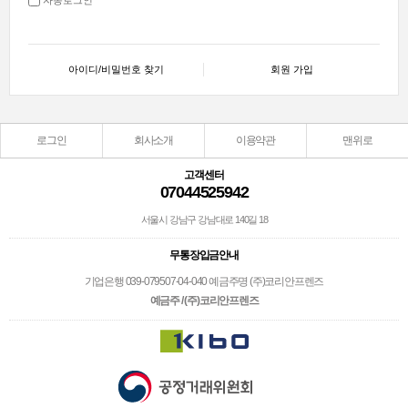
아이디/비밀번호 찾기
회원 가입
로그인
회사소개
이용약관
맨위로
고객센터
07044525942
서울시 강남구 강남대로 140길 18
무통장입금안내
기업은행 039-079507-04-040 예금주명 (주)코리안프렌즈
예금주 / (주)코리안프렌즈