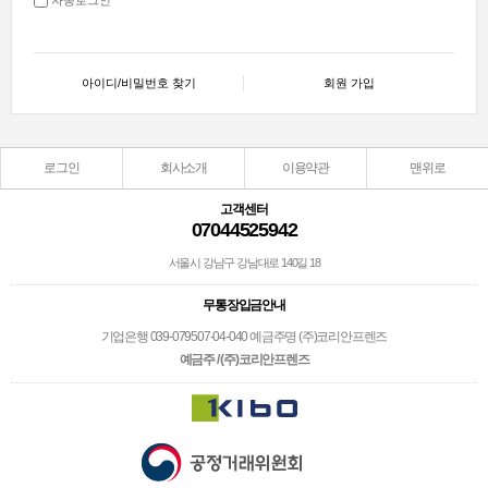
아이디/비밀번호 찾기
회원 가입
로그인
회사소개
이용약관
맨위로
고객센터
07044525942
서울시 강남구 강남대로 140길 18
무통장입금안내
기업은행 039-079507-04-040 예금주명 (주)코리안프렌즈
예금주 / (주)코리안프렌즈