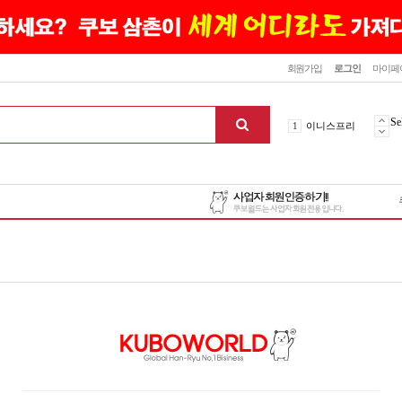
닫기
회원가입
로그인
마이페
10
최신상품
1
이니스프리
Se
2
설화수
3
에뛰드하우스
4
메디힐
5
라네즈
6
헤라
7
이니스프리
8
SNP
9
신상품
10
최신상품
1
이니스프리
맨위로