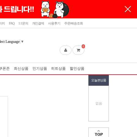
이지
FAQ
1:1문의
개인결제
사용후기
주문/배송조회
lect Language
▼
0
쿠폰존
최신상품
인기상품
히트상품
할인상품
오늘본상품
없음