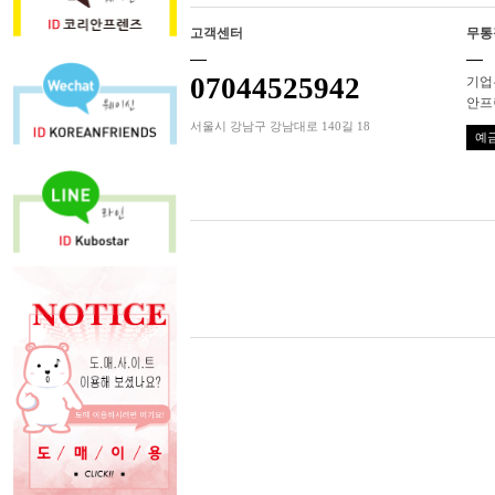
고객센터
무통
07044525942
기업은
안프
서울시 강남구 강남대로 140길 18
예금