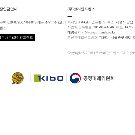
장입금안내
(주)코리안프렌즈
행 039-079507-04-040 예금주명 (주)코리
회사명.
(주)코리안프렌즈
주소.
서울시 강남구
사업자 등록번호.
201-86-41646
대표.
JANG 
렌즈
대량문의 kf@koreanfriends.co.kr
주 / (주)코리안프렌즈
통신판매업신고번호.
제2014-서울중구-0924
Copyright © 2016 (주)코리안프렌즈. All Rights 