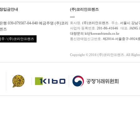
장입금안내
(주)코리안프렌즈
행 039-079507-04-040 예금주명 (주)코리
회사명.
(주)코리안프렌즈
주소.
서울시 강남구
사업자 등록번호.
201-86-41646
대표.
JANG 
렌즈
대량문의 kf@koreanfriends.co.kr
주 / (주)코리안프렌즈
통신판매업신고번호.
제2014-서울중구-0924
Copyright © 2016 (주)코리안프렌즈. All Rights 