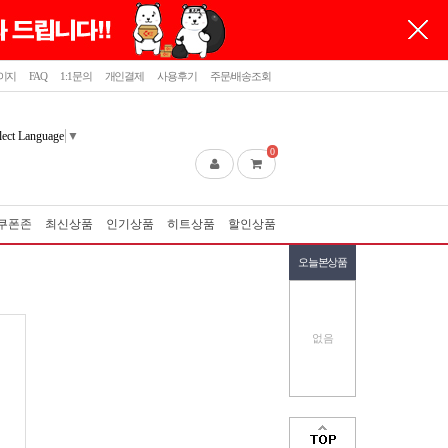
이지
FAQ
1:1문의
개인결제
사용후기
주문/배송조회
lect Language
▼
0
쿠폰존
최신상품
인기상품
히트상품
할인상품
오늘본상품
없음