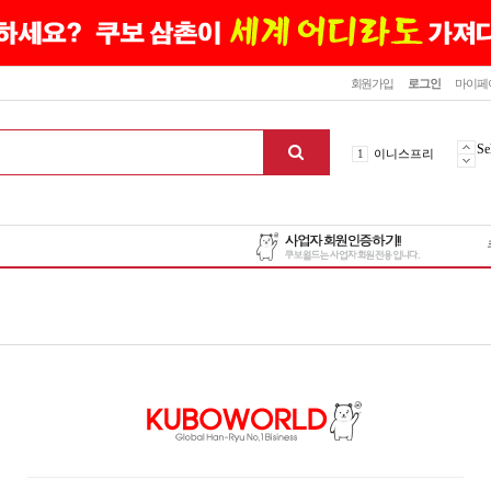
닫기
회원가입
로그인
마이페
10
최신상품
1
이니스프리
Se
2
설화수
3
에뛰드하우스
4
메디힐
5
라네즈
6
헤라
7
이니스프리
8
SNP
9
신상품
10
최신상품
1
이니스프리
맨위로