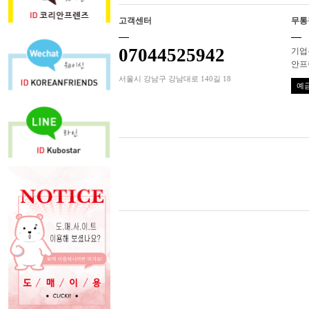
고객센터
무통
07044525942
기업은
안프
서울시 강남구 강남대로 140길 18
예금