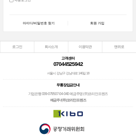
아이디/비밀번호 찾기
회원 가입
로그인
회사소개
이용약관
맨위로
고객센터
07044525942
서울시 강남구 강남대로 140길 18
무통장입금안내
기업은행 039-079507-04-040 예금주명 (주)코리안프렌즈
예금주 / (주)코리안프렌즈