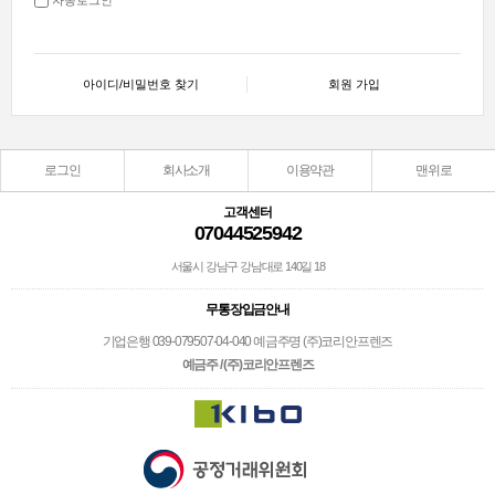
아이디/비밀번호 찾기
회원 가입
로그인
회사소개
이용약관
맨위로
고객센터
07044525942
서울시 강남구 강남대로 140길 18
무통장입금안내
기업은행 039-079507-04-040 예금주명 (주)코리안프렌즈
예금주 / (주)코리안프렌즈