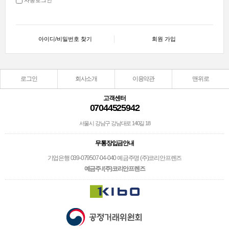
아이디/비밀번호 찾기
회원 가입
로그인
회사소개
이용약관
맨위로
고객센터
07044525942
서울시 강남구 강남대로 140길 18
무통장입금안내
기업은행 039-079507-04-040 예금주명 (주)코리안프렌즈
예금주 / (주)코리안프렌즈