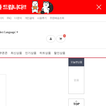
이지
FAQ
1:1문의
개인결제
사용후기
주문/배송조회
lect Language
▼
0
쿠폰존
최신상품
인기상품
히트상품
할인상품
오늘본상품
없음