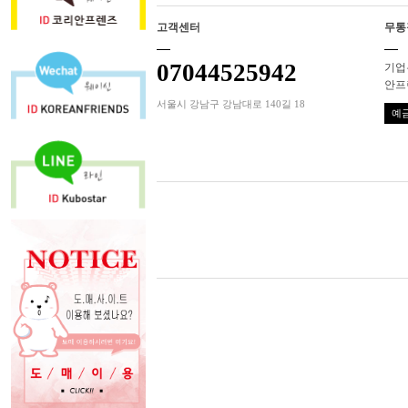
고객센터
무통
07044525942
기업은
안프
서울시 강남구 강남대로 140길 18
예금