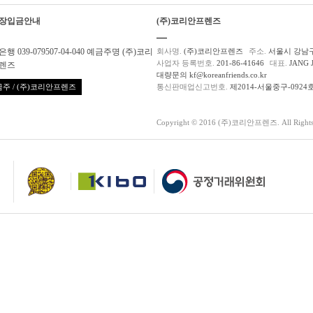
장입금안내
(주)코리안프렌즈
행 039-079507-04-040 예금주명 (주)코리
회사명.
(주)코리안프렌즈
주소.
서울시 강남구
사업자 등록번호.
201-86-41646
대표.
JANG 
렌즈
대량문의 kf@koreanfriends.co.kr
주 / (주)코리안프렌즈
통신판매업신고번호.
제2014-서울중구-0924
Copyright © 2016 (주)코리안프렌즈. All Rights 