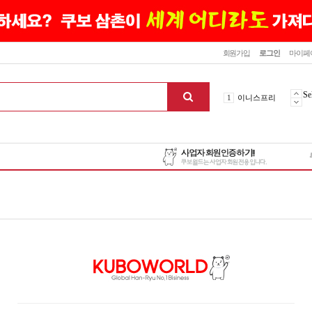
닫기
회원가입
로그인
마이페
10
최신상품
1
이니스프리
Se
2
설화수
3
에뛰드하우스
4
메디힐
5
라네즈
6
헤라
7
이니스프리
8
SNP
9
신상품
10
최신상품
1
이니스프리
맨위로