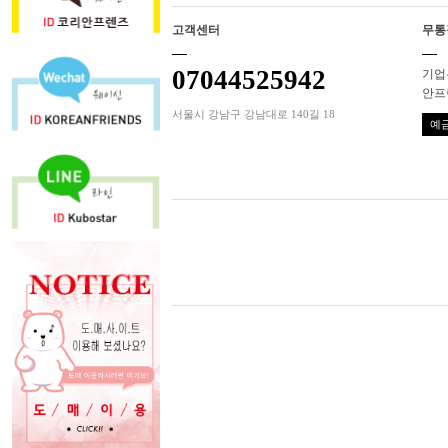
고객센터
무통
07044525942
기업은
안프
서울시 강남구 강남대로 140길 18
예금