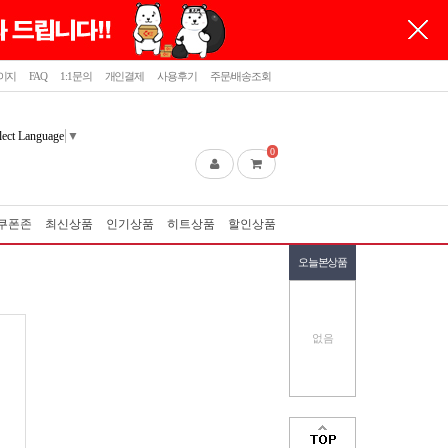
이지
FAQ
1:1문의
개인결제
사용후기
주문/배송조회
lect Language
▼
0
쿠폰존
최신상품
인기상품
히트상품
할인상품
오늘본상품
없음