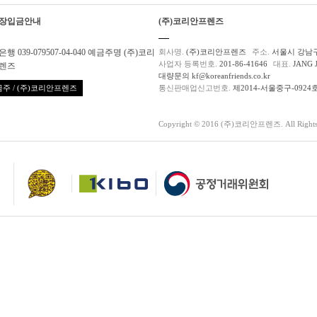
장입금안내
(주)코리안프렌즈
행 039-079507-04-040 예금주명 (주)코리
회사명.
(주)코리안프렌즈
주소.
서울시 강남구
사업자 등록번호.
201-86-41646
대표.
JANG 
렌즈
대량문의 kf@koreanfriends.co.kr
주 / (주)코리안프렌즈
통신판매업신고번호.
제2014-서울중구-0924
Copyright © 2016 (주)코리안프렌즈. All Rights 