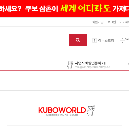
닫기
회원가입
로그인
마이페
10
최신상품
Se
1
이니스프리
2
설화수
3
에뛰드하우스
4
메디힐
5
라네즈
6
헤라
7
이니스프리
8
SNP
9
신상품
10
최신상품
1
이니스프리
맨위로