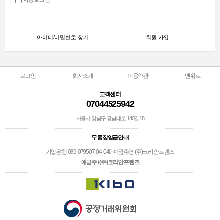
아이디/비밀번호 찾기
회원 가입
로그인
회사소개
이용약관
맨위로
고객센터
07044525942
서울시 강남구 강남대로 140길 18
무통장입금안내
기업은행 039-079507-04-040 예금주명 (주)코리안프렌즈
예금주 / (주)코리안프렌즈