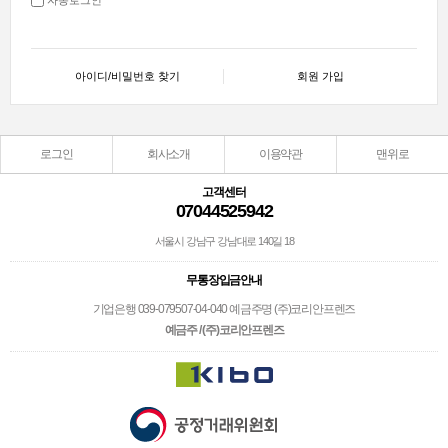
아이디/비밀번호 찾기
회원 가입
로그인
회사소개
이용약관
맨위로
고객센터
07044525942
서울시 강남구 강남대로 140길 18
무통장입금안내
기업은행 039-079507-04-040 예금주명 (주)코리안프렌즈
예금주 / (주)코리안프렌즈