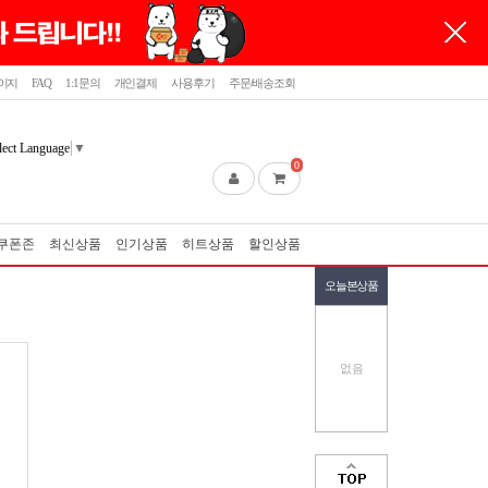
이지
FAQ
1:1문의
개인결제
사용후기
주문/배송조회
lect Language
▼
0
쿠폰존
최신상품
인기상품
히트상품
할인상품
오늘본상품
없음