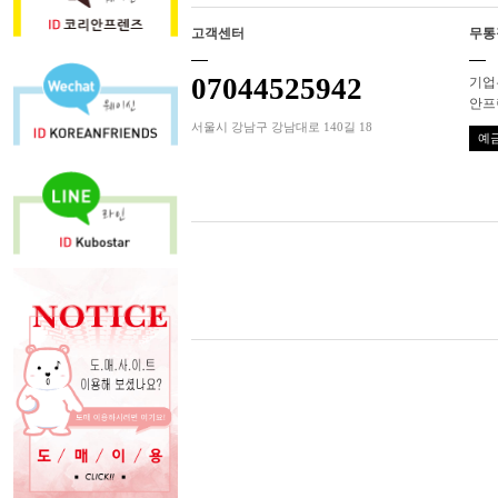
고객센터
무통
07044525942
기업은
안프
서울시 강남구 강남대로 140길 18
예금