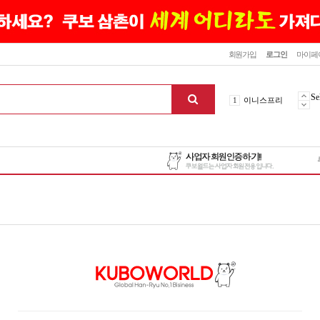
닫기
회원가입
로그인
마이페
10
최신상품
1
이니스프리
Se
2
설화수
3
에뛰드하우스
4
메디힐
5
라네즈
6
헤라
7
이니스프리
8
SNP
9
신상품
10
최신상품
1
이니스프리
맨위로