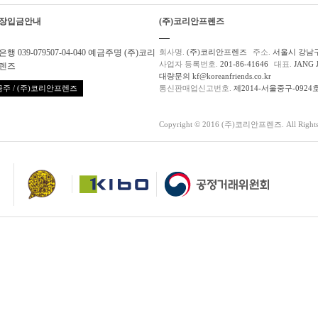
장입금안내
(주)코리안프렌즈
행 039-079507-04-040 예금주명 (주)코리
회사명.
(주)코리안프렌즈
주소.
서울시 강남구
사업자 등록번호.
201-86-41646
대표.
JANG 
렌즈
대량문의 kf@koreanfriends.co.kr
주 / (주)코리안프렌즈
통신판매업신고번호.
제2014-서울중구-0924
Copyright © 2016 (주)코리안프렌즈. All Rights 