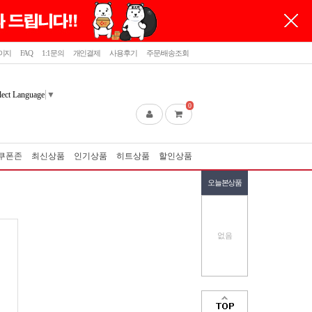
이지
FAQ
1:1문의
개인결제
사용후기
주문/배송조회
lect Language
▼
0
쿠폰존
최신상품
인기상품
히트상품
할인상품
오늘본상품
없음