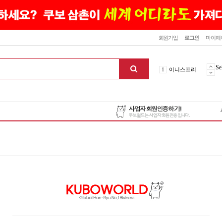
닫기
회원가입
로그인
마이페
10
최신상품
1
이니스프리
Se
2
설화수
3
에뛰드하우스
4
메디힐
5
라네즈
6
헤라
7
이니스프리
8
SNP
9
신상품
10
최신상품
1
이니스프리
맨위로