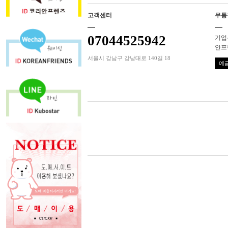
고객센터
무통
07044525942
기업은
안프
서울시 강남구 강남대로 140길 18
예금