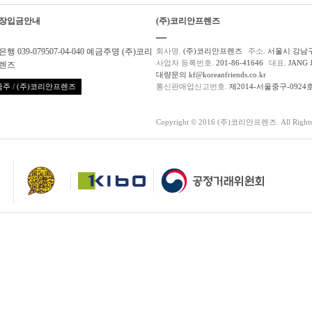
장입금안내
(주)코리안프렌즈
행 039-079507-04-040 예금주명 (주)코리
회사명.
(주)코리안프렌즈
주소.
서울시 강남구
사업자 등록번호.
201-86-41646
대표.
JANG 
렌즈
대량문의 kf@koreanfriends.co.kr
주 / (주)코리안프렌즈
통신판매업신고번호.
제2014-서울중구-0924
Copyright © 2016 (주)코리안프렌즈. All Rights 