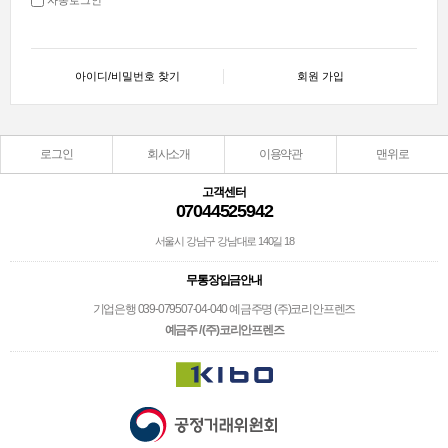
아이디/비밀번호 찾기
회원 가입
로그인
회사소개
이용약관
맨위로
고객센터
07044525942
서울시 강남구 강남대로 140길 18
무통장입금안내
기업은행 039-079507-04-040 예금주명 (주)코리안프렌즈
예금주 / (주)코리안프렌즈