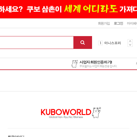
닫기
회원가입
로그인
마이페
10
최신상품
1
이니스프리
2
설화수
3
에뛰드하우스
4
메디힐
5
라네즈
6
헤라
7
이니스프리
8
SNP
9
신상품
10
최신상품
1
이니스프리
맨위로