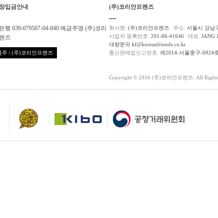
장입금안내
(주)코리안프렌즈
행 039-079507-04-040 예금주명 (주)코리
회사명.
(주)코리안프렌즈
주소.
서울시 강남구
사업자 등록번호.
201-86-41646
대표.
JANG 
렌즈
대량문의 kf@koreanfriends.co.kr
주 / (주)코리안프렌즈
통신판매업신고번호.
제2014-서울중구-0924
Copyright © 2016 (주)코리안프렌즈. All Rights 