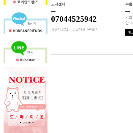
고객센터
무통
07044525942
기업은
안프
서울시 강남구 강남대로 140길 18
예금