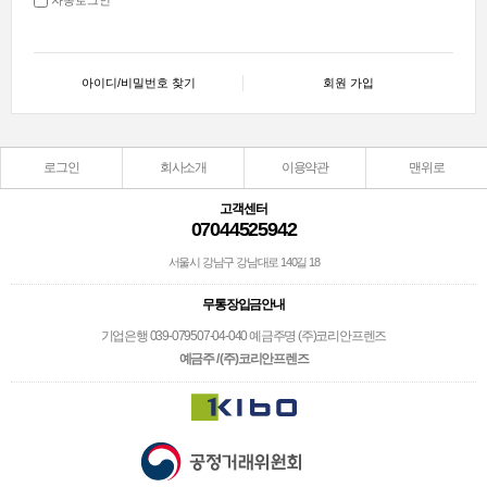
아이디/비밀번호 찾기
회원 가입
로그인
회사소개
이용약관
맨위로
고객센터
07044525942
서울시 강남구 강남대로 140길 18
무통장입금안내
기업은행 039-079507-04-040 예금주명 (주)코리안프렌즈
예금주 / (주)코리안프렌즈