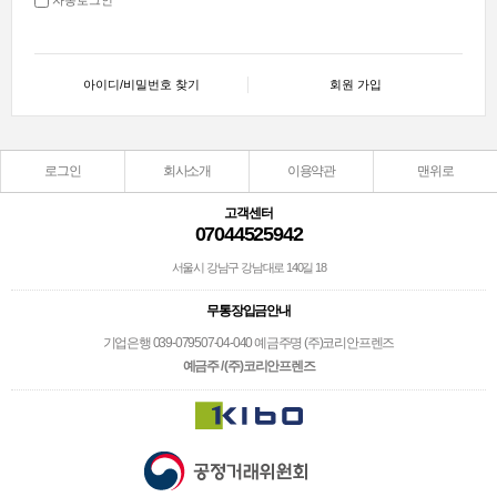
아이디/비밀번호 찾기
회원 가입
로그인
회사소개
이용약관
맨위로
고객센터
07044525942
서울시 강남구 강남대로 140길 18
무통장입금안내
기업은행 039-079507-04-040 예금주명 (주)코리안프렌즈
예금주 / (주)코리안프렌즈