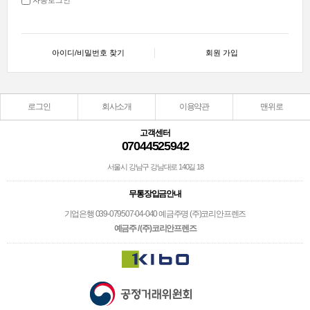
아이디/비밀번호 찾기
회원 가입
로그인
회사소개
이용약관
맨위로
고객센터
07044525942
서울시 강남구 강남대로 140길 18
무통장입금안내
기업은행 039-079507-04-040 예금주명 (주)코리안프렌즈
예금주 / (주)코리안프렌즈