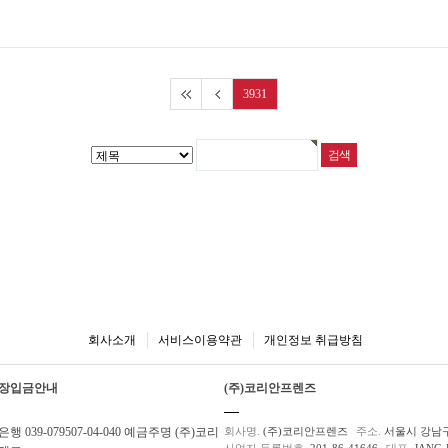
3931
회사소개
서비스이용약관
개인정보 취급방침
장입금안내
(주)코리안프렌즈
행 039-079507-04-040 예금주명 (주)코리
회사명.
(주)코리안프렌즈
주소.
서울시 강남구
사업자 등록번호.
201-86-41646
대표.
JANG 