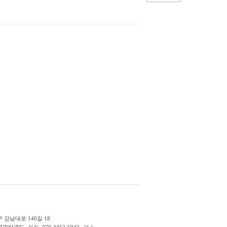
 강남대로 140길 18
JUNSUNG
전화.
070-4452-5942
팩스.