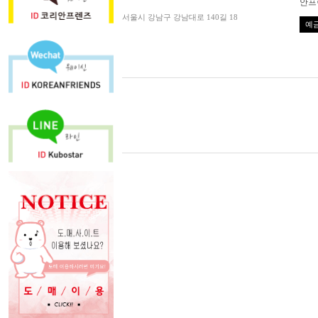
안프
서울시 강남구 강남대로 140길 18
예금