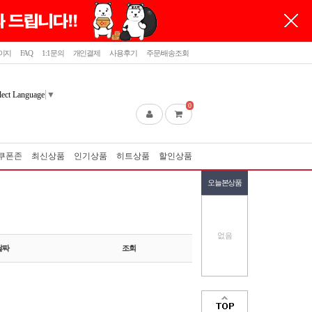
이지
FAQ
1:1문의
개인결제
사용후기
주문/배송조회
lect Language
▼
0
쿠폰존
최신상품
인기상품
히트상품
할인상품
오늘본상품
없음
날짜
조회