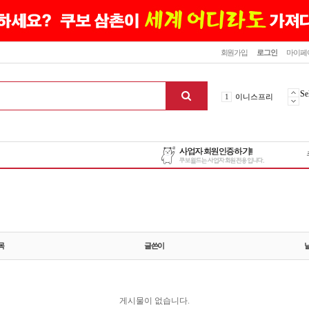
닫기
회원가입
로그인
마이페
10
최신상품
1
이니스프리
Se
2
설화수
3
에뛰드하우스
4
메디힐
5
라네즈
6
헤라
7
이니스프리
8
SNP
9
신상품
목
글쓴이
10
최신상품
1
이니스프리
게시물이 없습니다.
맨위로