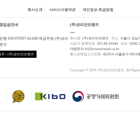
회사소개
서비스이용약관
개인정보 취급방침
장입금안내
(주)코리안프렌즈
행 039-079507-04-040 예금주명 (주)코리
회사명.
(주)코리안프렌즈
주소.
서울시 강남구
사업자 등록번호.
201-86-41646
대표.
JANG 
렌즈
대량문의 kf@koreanfriends.co.kr
주 / (주)코리안프렌즈
통신판매업신고번호.
제2014-서울중구-0924
Copyright © 2016 (주)코리안프렌즈. All Rights 