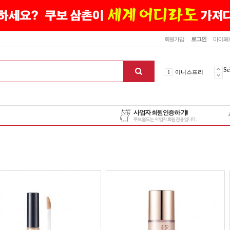
닫기
회원가입
로그인
마이페
10
최신상품
1
이니스프리
Se
2
설화수
3
에뛰드하우스
4
메디힐
5
라네즈
6
헤라
7
이니스프리
8
SNP
9
신상품
10
최신상품
1
이니스프리
맨위로