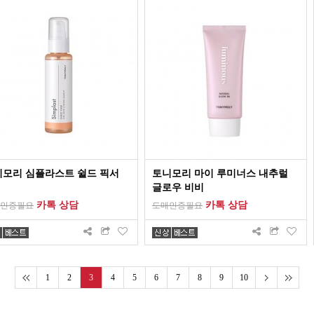
니모리 심플라스트 쉴드 픽서
토니모리 마이 루미너스 내추럴
글로우 비비
카톡 상담
카톡 상담
인증필요
도매인증필요
1
2
3
4
5
6
7
8
9
10