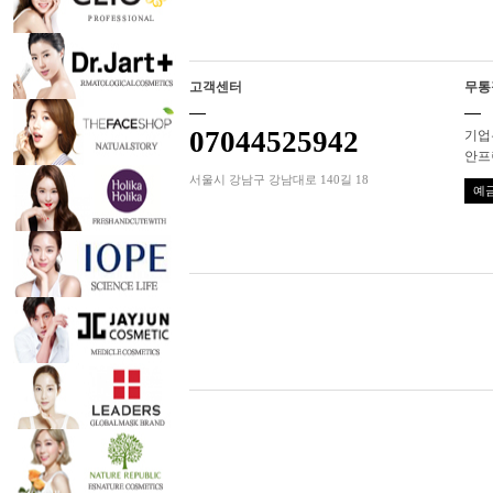
고객센터
무통
07044525942
기업은
안프
서울시 강남구 강남대로 140길 18
예금