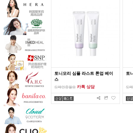
토니모리 심플 라스트 톤업 베이
토
스
카톡 상담
도매인증필요
도매