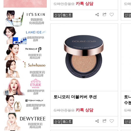
카톡 상담
도매인증필요
도매
토니모리 더블커버 쿠션
토
수분
카톡 상담
도매인증필요
도매