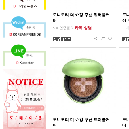
토니모리 더 쇼킹 쿠션 워터풀커
토
버
선 
카톡 상담
도매인증필요
도매
토니모리 더 쇼킹 쿠션 트러블커
토니
버
버