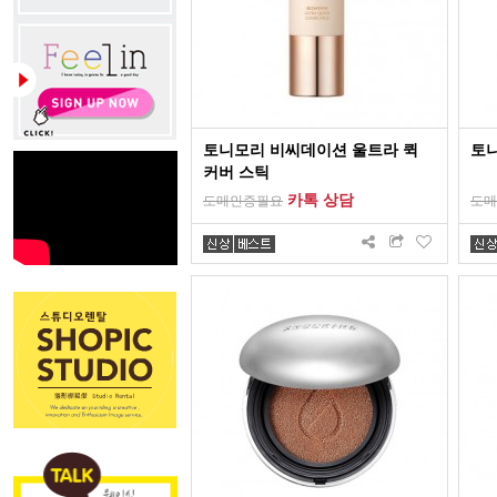
토니모리 비씨데이션 울트라 퀵
토니
커버 스틱
카톡 상담
도매인증필요
도매