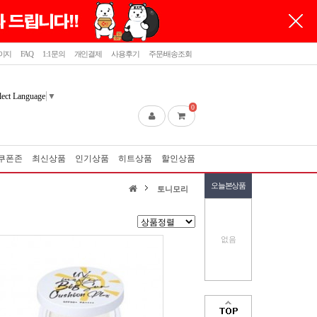
이지
FAQ
1:1문의
개인결제
사용후기
주문/배송조회
lect Language
▼
0
쿠폰존
최신상품
인기상품
히트상품
할인상품
오늘본상품
토니모리
없음