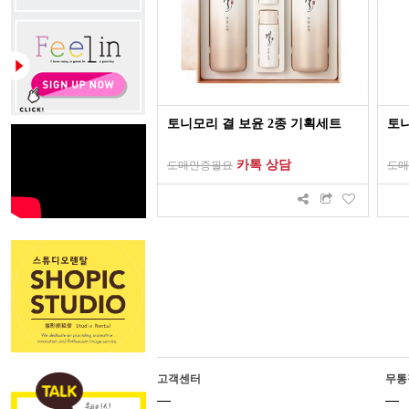
토니모리 결 보윤 2종 기획세트
토니
카톡 상담
도매인증필요
도매
고객센터
무통