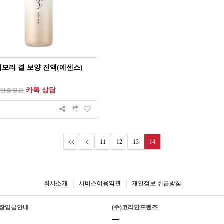
모리 결 보양 진액(에센스)
카톡 상담
인증필요
11
12
13
14
회사소개
서비스이용약관
개인정보 취급방침
장입금안내
(주)코리안프렌즈