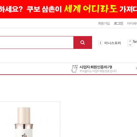
닫기
회원가입
로그인
마이페
10
최신상품
1
이니스프리
Se
2
설화수
3
에뛰드하우스
4
메디힐
5
라네즈
6
헤라
7
이니스프리
8
SNP
9
신상품
10
최신상품
1
이니스프리
맨위로