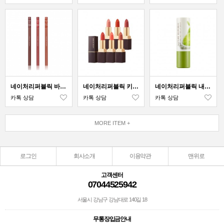
네이처리퍼블릭 바이플라워 오토 립 라이너
네이처리퍼블릭 키스 마이 에어리 매트 립스틱
네이처리퍼블릭 내추럴 버터 립밤
카톡 상담
카톡 상담
카톡 상담
MORE ITEM +
로그인
회사소개
이용약관
맨위로
고객센터
07044525942
서울시 강남구 강남대로 140길 18
무통장입금안내