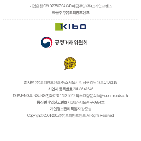
기업은행 039-079507-04-040 예금주명 (주)코리안프렌즈
예금주 / (주)코리안프렌즈
회사명
(주)코리안프렌즈
주소
서울시 강남구 강남대로 140길 18
사업자 등록번호
201-86-41646
대표
JANG JUNSUNG
전화
070-4452-5942
팩스
대량문의 kf@koreanfriends.co.kr
통신판매업신고번호
제2014-서울중구-0924호
개인정보관리책임자
장준성
Copyright © 2001-2013 (주)코리안프렌즈. All Rights Reserved.