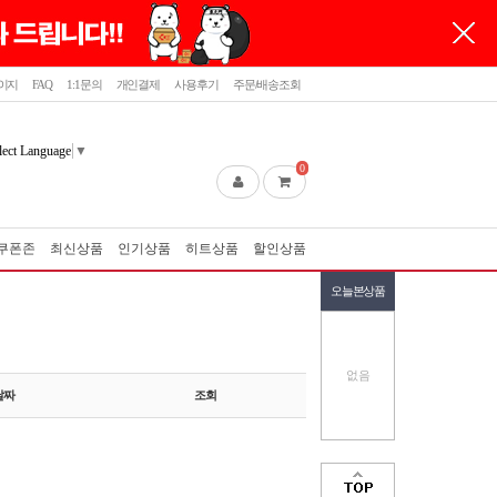
이지
FAQ
1:1문의
개인결제
사용후기
주문/배송조회
lect Language
▼
0
쿠폰존
최신상품
인기상품
히트상품
할인상품
오늘본상품
없음
날짜
조회