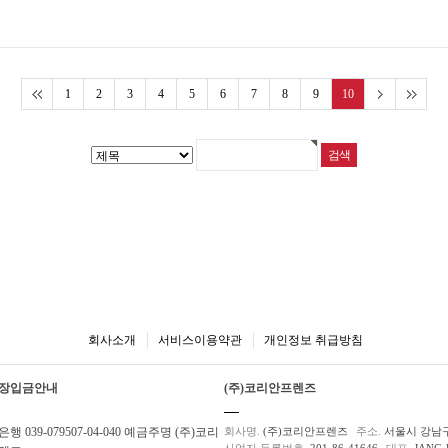
1
2
3
4
5
6
7
8
9
10
회사소개
서비스이용약관
개인정보 취급방침
장입금안내
(주)코리안프렌즈
행 039-079507-04-040 예금주명 (주)코리
회사명.
(주)코리안프렌즈
주소.
서울시 강남구
사업자 등록번호.
201-86-41646
대표.
JANG 