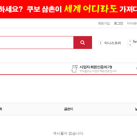
닫기
회원가입
로그인
마이페
10
최신상품
Se
1
이니스프리
2
설화수
3
에뛰드하우스
4
메디힐
5
라네즈
6
헤라
7
이니스프리
8
SNP
9
신상품
목
글쓴이
10
최신상품
1
이니스프리
게시물이 없습니다.
맨위로