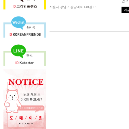
안프
서울시 강남구 강남대로 140길 18
예금