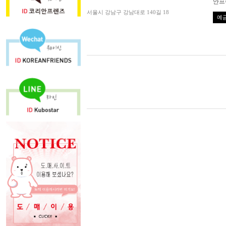
안프
서울시 강남구 강남대로 140길 18
예금