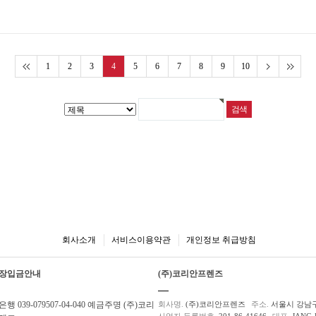
1
2
3
4
5
6
7
8
9
10
회사소개
서비스이용약관
개인정보 취급방침
장입금안내
(주)코리안프렌즈
행 039-079507-04-040 예금주명 (주)코리
회사명.
(주)코리안프렌즈
주소.
서울시 강남구
사업자 등록번호.
201-86-41646
대표.
JANG 