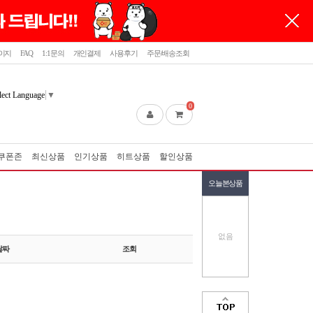
이지
FAQ
1:1문의
개인결제
사용후기
주문/배송조회
lect Language
▼
0
쿠폰존
최신상품
인기상품
히트상품
할인상품
오늘본상품
없음
날짜
조회