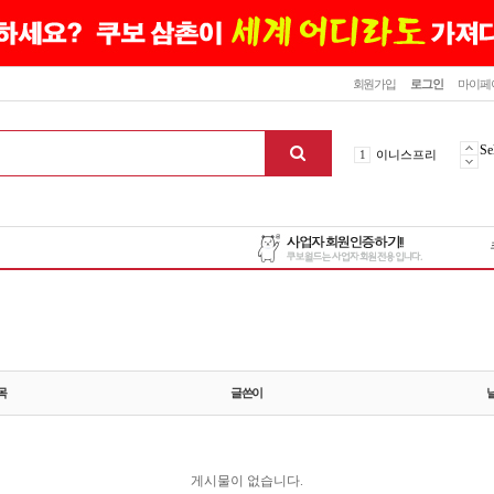
닫기
회원가입
로그인
마이페
10
최신상품
1
이니스프리
Se
2
설화수
3
에뛰드하우스
4
메디힐
5
라네즈
6
헤라
7
이니스프리
8
SNP
9
신상품
목
글쓴이
10
최신상품
1
이니스프리
게시물이 없습니다.
맨위로