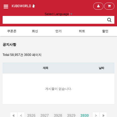
Select Language
▼
쿠폰존
최신
인기
히트
할인
공지사항
Total 58,957건
3930 페이지
제목
날짜
게시물이 없습니다.
3926
3927
3928
3929
3930